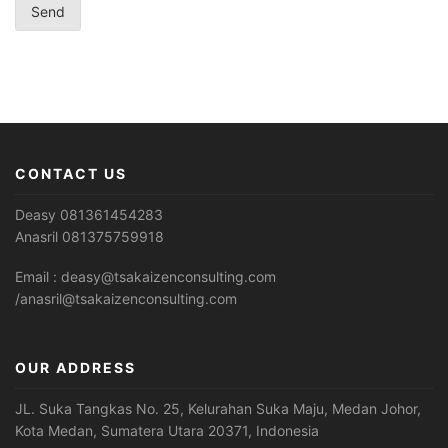
CONTACT US
Deasy 081361454283
Anasril 081375759918
Email : deasy@tsakaizenconsulting.com
/anasril@tsakaizenconsulting.com
OUR ADDRESS
JL. Suka Tangkas No. 25, Kelurahan Suka Maju, Medan Johor,
Kota Medan, Sumatera Utara 20371, Indonesia