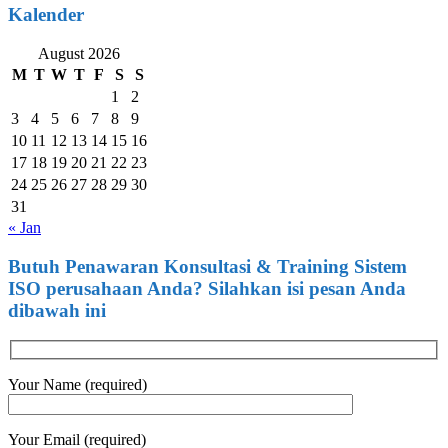
Kalender
August 2026
M
T
W
T
F
S
S
1
2
3
4
5
6
7
8
9
10
11
12
13
14
15
16
17
18
19
20
21
22
23
24
25
26
27
28
29
30
31
« Jan
Butuh Penawaran Konsultasi & Training Sistem
ISO perusahaan Anda? Silahkan isi pesan Anda
dibawah ini
Your Name (required)
Your Email (required)