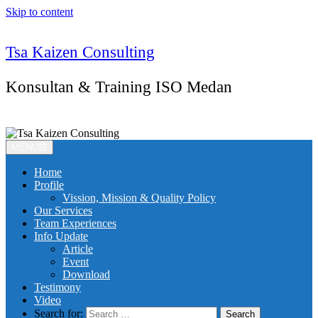
Skip to content
Tsa Kaizen Consulting
Konsultan & Training ISO Medan
MENU
Home
Profile
Vission, Mission & Quality Policy
Our Services
Team Experiences
Info Update
Article
Event
Download
Testimony
Video
Search for: