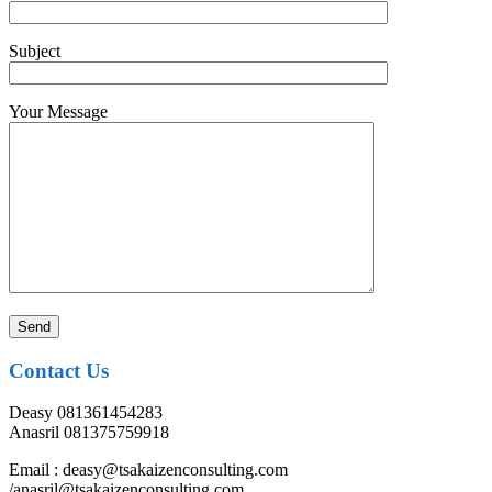
Subject
Your Message
Contact Us
Deasy 081361454283
Anasril 081375759918
Email : deasy@tsakaizenconsulting.com
/anasril@tsakaizenconsulting.com