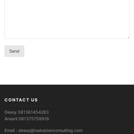
CONTACT US
Deasy 081361454283
Anasril 081375759918
Email : deasy@tsakaizenconsulting.com