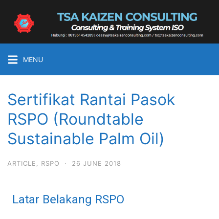
MENU
Sertifikat Rantai Pasok
RSPO (Roundtable
Sustainable Palm Oil)
ARTICLE
,
RSPO
·
26 JUNE 2018
Latar Belakang RSPO