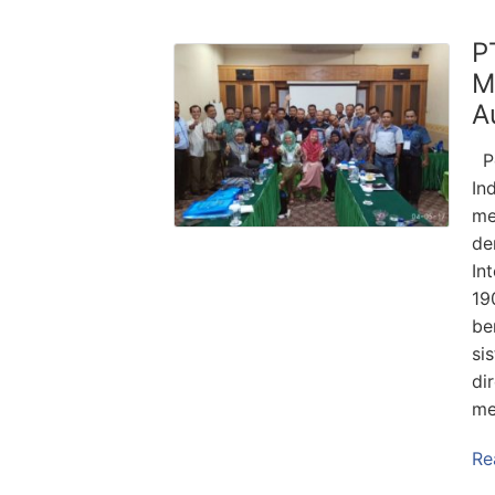
P
M
A
Pe
In
me
de
In
19
be
si
di
me
Re