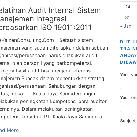
24
elatihan Audit Internal Sistem
anajemen Integrasi
31
erdasarkan ISO 19011:2011
« Jan
aKaizenConsulting.Com – Sebuah sistem
BUTUH
najemen yang sudah diterapkan dalam sebuah
TRAIN
ganisasi/perusahaan, harus dilakukan audit
ANDA?
DIBAW
ternal oleh personil yang berkompetensi,
hingga hasil audit bisa menjadi referensi
Your Na
najemen Puncak dalam menentukkan strategi
ganisasi/perusahaan. Sehubungan dengan
atas, maka PT. Kuala Jaya Samudera ingin
Your Ema
lakukan peningkatan kompetensi para auditor
ternalnya. Dalam melakukan peningkatan
mpetensi tersebut, PT. Kuala Jaya Samudera …
Subject
ad More