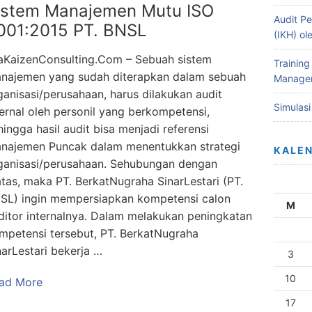
istem Manajemen Mutu ISO
Audit Pe
001:2015 PT. BNSL
(IKH) o
aKaizenConsulting.Com – Sebuah sistem
Training
najemen yang sudah diterapkan dalam sebuah
Managem
ganisasi/perusahaan, harus dilakukan audit
Simulas
ternal oleh personil yang berkompetensi,
hingga hasil audit bisa menjadi referensi
najemen Puncak dalam menentukkan strategi
KALE
ganisasi/perusahaan. Sehubungan dengan
atas, maka PT. BerkatNugraha SinarLestari (PT.
SL) ingin mempersiapkan kompetensi calon
M
ditor internalnya. Dalam melakukan peningkatan
mpetensi tersebut, PT. BerkatNugraha
narLestari bekerja …
3
10
ad More
17