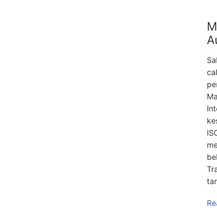
M
A
Sa
ca
pe
Ma
In
ke
IS
me
be
Tr
ta
Re