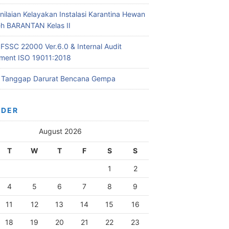
nilaian Kelayakan Instalasi Karantina Hewan
leh BARANTAN Kelas II
 FSSC 22000 Ver.6.0 & Internal Audit
ent ISO 19011:2018
i Tanggap Darurat Bencana Gempa
NDER
August 2026
T
W
T
F
S
S
1
2
4
5
6
7
8
9
11
12
13
14
15
16
18
19
20
21
22
23