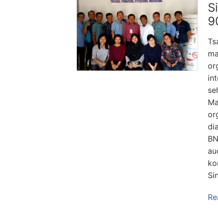
S
9
Ts
ma
or
in
se
Ma
or
di
BN
au
ko
Si
Re