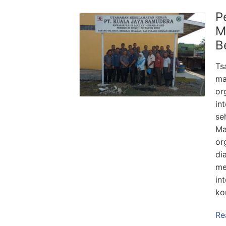
P
M
B
Ts
ma
or
in
se
Ma
or
di
me
in
ko
Re