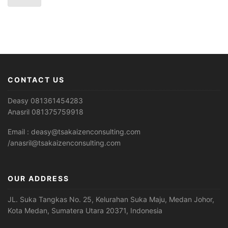
CONTACT US
Deasy 081361454283
Anasril 081375759918
Email : deasy@tsakaizenconsulting.com
/anasril@tsakaizenconsulting.com
OUR ADDRESS
JL. Suka Tangkas No. 25, Kelurahan Suka Maju, Medan Johor,
Kota Medan, Sumatera Utara 20371, Indonesia