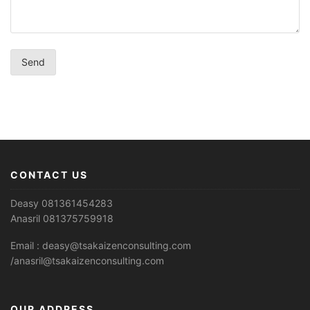
CONTACT US
Deasy 081361454283
Anasril 081375759918
Email : deasy@tsakaizenconsulting.com
/anasril@tsakaizenconsulting.com
OUR ADDRESS