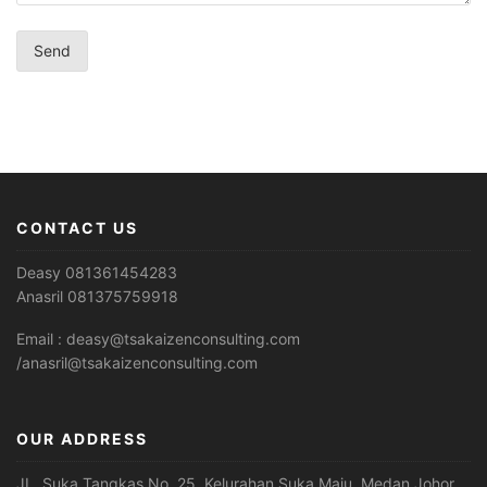
CONTACT US
Deasy 081361454283
Anasril 081375759918
Email : deasy@tsakaizenconsulting.com
/anasril@tsakaizenconsulting.com
OUR ADDRESS
JL. Suka Tangkas No. 25, Kelurahan Suka Maju, Medan Johor,