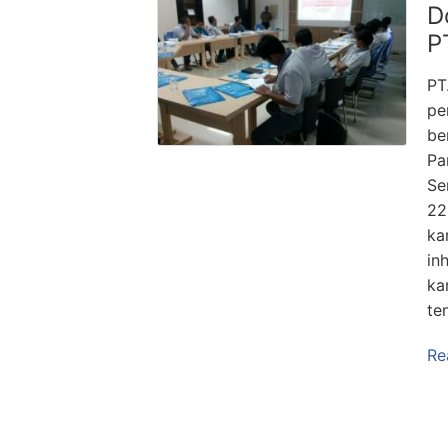
D
P
PT
pe
be
Pa
Se
22
ka
in
ka
te
Re