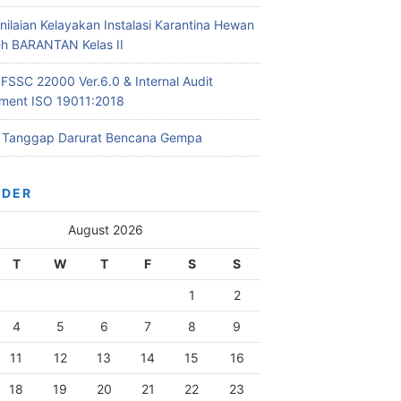
nilaian Kelayakan Instalasi Karantina Hewan
leh BARANTAN Kelas II
 FSSC 22000 Ver.6.0 & Internal Audit
ent ISO 19011:2018
i Tanggap Darurat Bencana Gempa
NDER
August 2026
T
W
T
F
S
S
1
2
4
5
6
7
8
9
11
12
13
14
15
16
18
19
20
21
22
23