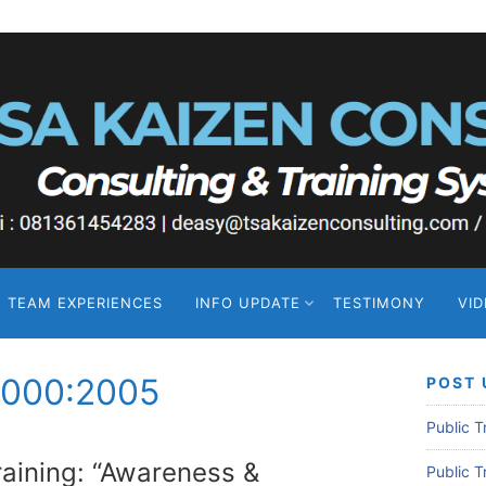
TEAM EXPERIENCES
INFO UPDATE
TESTIMONY
VI
22000:2005
POST 
Public 
raining: “Awareness &
Public 