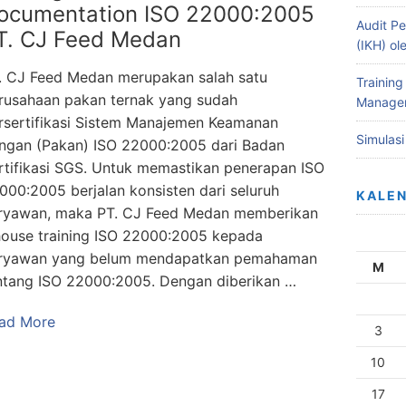
ocumentation ISO 22000:2005
Audit Pe
T. CJ Feed Medan
(IKH) o
. CJ Feed Medan merupakan salah satu
Training
rusahaan pakan ternak yang sudah
Managem
rsertifikasi Sistem Manajemen Keamanan
Simulas
ngan (Pakan) ISO 22000:2005 dari Badan
rtifikasi SGS. Untuk memastikan penerapan ISO
000:2005 berjalan konsisten dari seluruh
KALE
ryawan, maka PT. CJ Feed Medan memberikan
house training ISO 22000:2005 kepada
ryawan yang belum mendapatkan pemahaman
M
ntang ISO 22000:2005. Dengan diberikan …
ad More
3
10
17