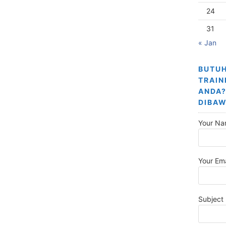
24
31
« Jan
BUTUH
TRAIN
ANDA?
DIBAW
Your Na
Your Ema
Subject