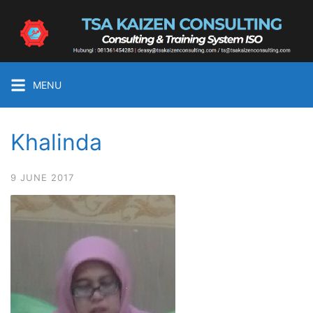
Skip
to
Tsa
content
Kaizen
Consulting
Konsultan
MENU
&
Training
ISO
Khalinda
Medan
9 JUNE 2017