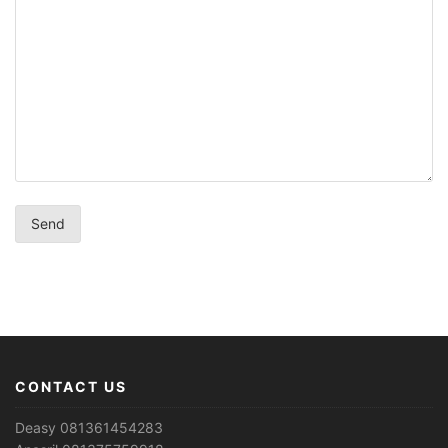
CONTACT US
Deasy 081361454283