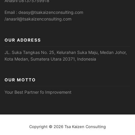
Anasril 081375759918
Email : deasy@tsakaizenconsulting.com
/anasril@tsakaizenconsulting.com
OUR ADDRESS
JL. Suka Tangkas No. 25, Kelurahan Suka Maju, Medan Johor,
Kota Medan, Sumatera Utara 20371, Indonesia
OUR MOTTO
Your Best Partner fo Improvement
Copyright © 2026 Tsa Kaizen Consulting