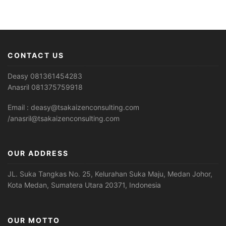
CONTACT US
Deasy 081361454283
Anasril 081375759918
Email : deasy@tsakaizenconsulting.com
/anasril@tsakaizenconsulting.com
OUR ADDRESS
JL. Suka Tangkas No. 25, Kelurahan Suka Maju, Medan Johor,
Kota Medan, Sumatera Utara 20371, Indonesia
OUR MOTTO