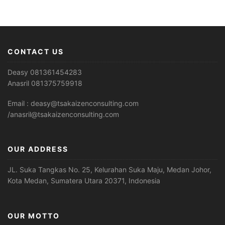
CONTACT US
Deasy 081361454283
Anasril 081375759918
Email : deasy@tsakaizenconsulting.com
/anasril@tsakaizenconsulting.com
OUR ADDRESS
JL. Suka Tangkas No. 25, Kelurahan Suka Maju, Medan Johor,
Kota Medan, Sumatera Utara 20371, Indonesia
OUR MOTTO