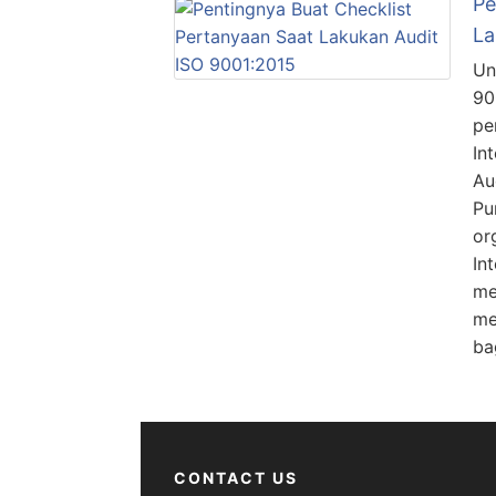
Pe
La
Un
90
pe
In
Au
Pu
or
In
me
me
ba
CONTACT US