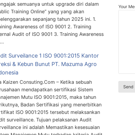
ngajak semuanya untuk upgrade diri dalam
Your Me
ublic Training Online” yang yang akan
selenggarakan sepanjang tahun 2025 ini. 1.
aining Awareness of ISO 9001 2. Training
ternal Audit of ISO 9001 3. Training Awareness
 …
dit Surveilance 1 ISO 9001:2015 Kantor
reksi & Kebun Bunut PT. Mazuma Agro
donesia
a Kaizen Consuting.Com – Ketika sebuah
rusahaan mendapatkan sertifikasi Sistem
najemen Mutu ISO 9001:2015, maka tahun
rikutnya, Badan Sertifikasi yang menerbitkan
rtifikat ISO 9001:2015 tersebut melaksankan
dit surveillance. Tujuan pelaksanan Audit
rveillance ini adalah Memastikan kesesuaian
stem Manajemen Mutu terhadap kriteria Audit.