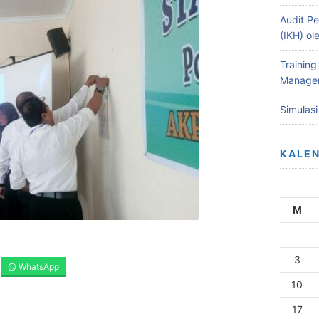
Audit Pe
(IKH) o
Training
Managem
Simulas
KALE
M
3
WhatsApp
10
17