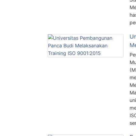
Me
ha
pe
Un
Me
Pe
Mu
(M
me
Me
Ma
un
me
IS
se