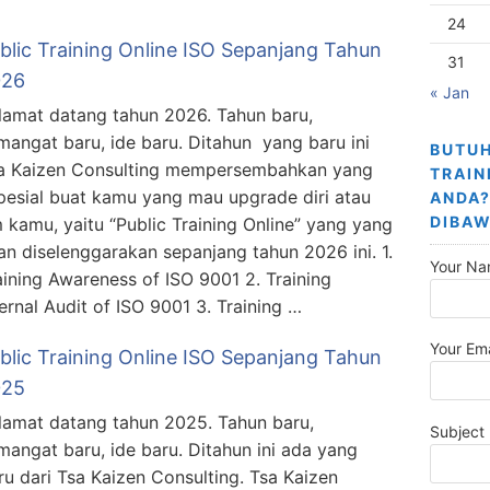
24
blic Training Online ISO Sepanjang Tahun
31
026
« Jan
lamat datang tahun 2026. Tahun baru,
mangat baru, ide baru. Ditahun yang baru ini
BUTUH
a Kaizen Consulting mempersembahkan yang
TRAIN
pesial buat kamu yang mau upgrade diri atau
ANDA?
DIBAW
m kamu, yaitu “Public Training Online” yang yang
an diselenggarakan sepanjang tahun 2026 ini. 1.
Your Na
aining Awareness of ISO 9001 2. Training
ternal Audit of ISO 9001 3. Training …
Your Ema
blic Training Online ISO Sepanjang Tahun
025
lamat datang tahun 2025. Tahun baru,
Subject
mangat baru, ide baru. Ditahun ini ada yang
ru dari Tsa Kaizen Consulting. Tsa Kaizen