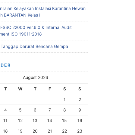
nilaian Kelayakan Instalasi Karantina Hewan
leh BARANTAN Kelas II
 FSSC 22000 Ver.6.0 & Internal Audit
ent ISO 19011:2018
i Tanggap Darurat Bencana Gempa
NDER
August 2026
T
W
T
F
S
S
1
2
4
5
6
7
8
9
11
12
13
14
15
16
18
19
20
21
22
23