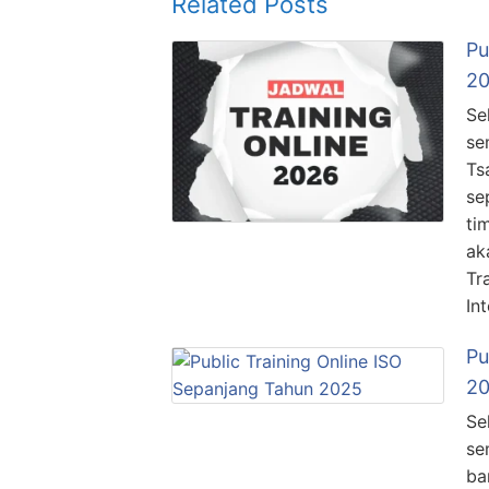
Related Posts
Pu
2
Se
se
Ts
se
ti
ak
Tr
In
Pu
2
Se
se
ba