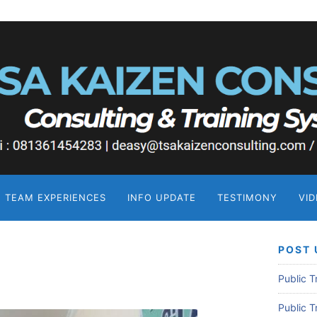
TEAM EXPERIENCES
INFO UPDATE
TESTIMONY
VI
POST 
Public 
Public 