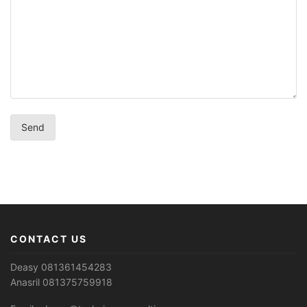
CONTACT US
Deasy 081361454283
Anasril 081375759918