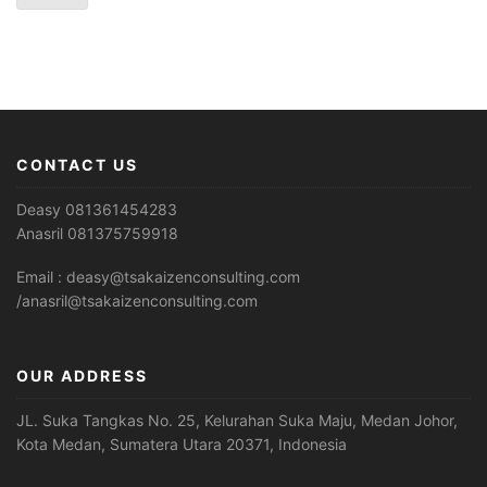
CONTACT US
Deasy 081361454283
Anasril 081375759918
Email : deasy@tsakaizenconsulting.com
/anasril@tsakaizenconsulting.com
OUR ADDRESS
JL. Suka Tangkas No. 25, Kelurahan Suka Maju, Medan Johor,
Kota Medan, Sumatera Utara 20371, Indonesia