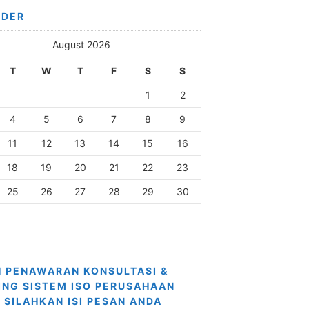
NDER
August 2026
T
W
T
F
S
S
1
2
4
5
6
7
8
9
11
12
13
14
15
16
18
19
20
21
22
23
25
26
27
28
29
30
 PENAWARAN KONSULTASI &
ING SISTEM ISO PERUSAHAAN
 SILAHKAN ISI PESAN ANDA