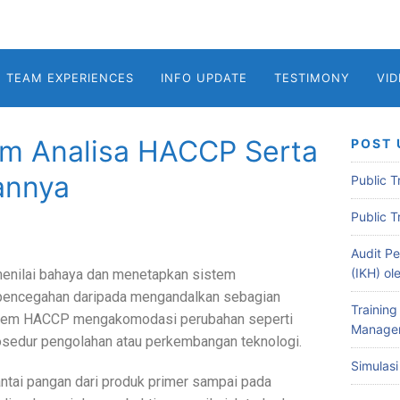
TEAM EXPERIENCES
INFO UPDATE
TESTIMONY
VI
m Analisa HACCP Serta
POST 
annya
Public 
Public 
Audit Pe
(IKH) o
menilai bahaya dan menetapkan sistem
pencegahan daripada mengandalkan sebagian
Training
sistem HACCP mengakomodasi perubahan seperti
Managem
osedur pengolahan atau perkembangan teknologi.
Simulas
ntai pangan dari produk primer sampai pada