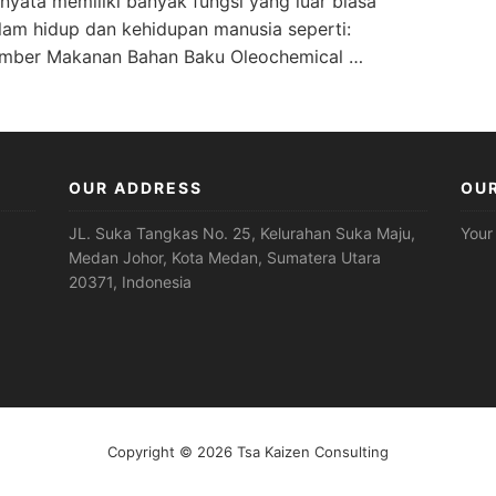
rnyata memiliki banyak fungsi yang luar biasa
lam hidup dan kehidupan manusia seperti:
mber Makanan Bahan Baku Oleochemical …
OUR ADDRESS
OU
JL. Suka Tangkas No. 25, Kelurahan Suka Maju,
Your
Medan Johor, Kota Medan, Sumatera Utara
20371, Indonesia
Copyright © 2026 Tsa Kaizen Consulting