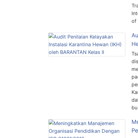
Tr
In
of
Au
He
Ts
di
me
pa
pe
Ka
da
bu
Me
Pe