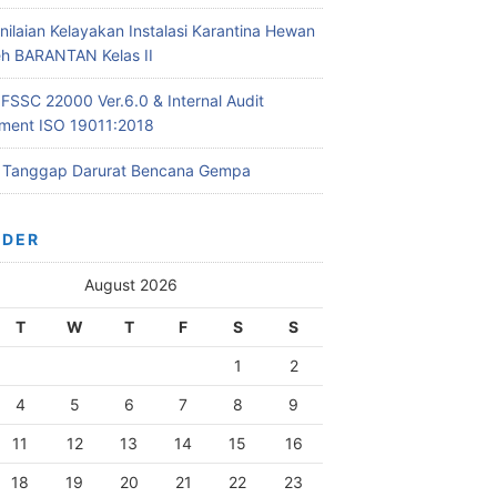
nilaian Kelayakan Instalasi Karantina Hewan
leh BARANTAN Kelas II
 FSSC 22000 Ver.6.0 & Internal Audit
ent ISO 19011:2018
i Tanggap Darurat Bencana Gempa
NDER
August 2026
T
W
T
F
S
S
1
2
4
5
6
7
8
9
11
12
13
14
15
16
18
19
20
21
22
23