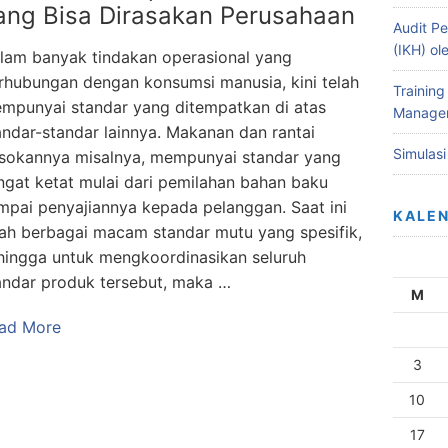
ang Bisa Dirasakan Perusahaan
Audit Pe
(IKH) o
lam banyak tindakan operasional yang
rhubungan dengan konsumsi manusia, kini telah
Training
mpunyai standar yang ditempatkan di atas
Managem
andar-standar lainnya. Makanan dan rantai
Simulas
sokannya misalnya, mempunyai standar yang
ngat ketat mulai dari pemilahan bahan baku
mpai penyajiannya kepada pelanggan. Saat ini
KALE
lah berbagai macam standar mutu yang spesifik,
hingga untuk mengkoordinasikan seluruh
andar produk tersebut, maka …
M
ad More
3
10
17