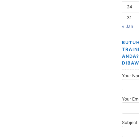
24
31
« Jan
BUTUH
TRAIN
ANDA?
DIBAW
Your Na
Your Ema
Subject