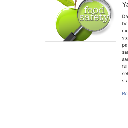
Y
Da
be
me
st
pa
sa
sa
te
se
st
Re