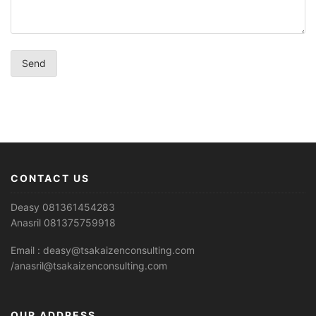
CONTACT US
Deasy 081361454283
Anasril 081375759918
Email : deasy@tsakaizenconsulting.com
/anasril@tsakaizenconsulting.com
OUR ADDRESS