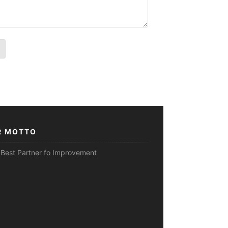
R MOTTO
 Best Partner fo Improvement