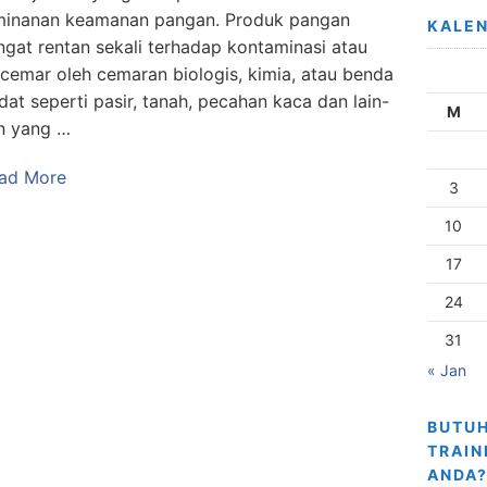
minanan keamanan pangan. Produk pangan
KALE
ngat rentan sekali terhadap kontaminasi atau
rcemar oleh cemaran biologis, kimia, atau benda
dat seperti pasir, tanah, pecahan kaca dan lain-
M
in yang …
ad More
3
10
17
24
31
« Jan
BUTUH
TRAIN
ANDA?