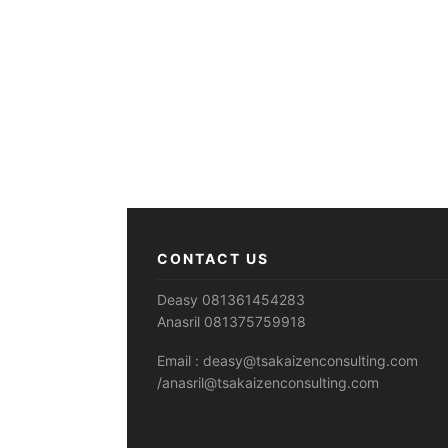
CONTACT US
Deasy 081361454283
Anasril 081375759918
Email : deasy@tsakaizenconsulting.com
/anasril@tsakaizenconsulting.com