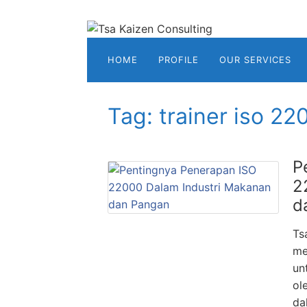
Skip
to
content
Tsa
HOME
PROFILE
OUR SERVICES
Kaizen
Consulting
Konsultan
Tag:
trainer iso 22
&
Training
ISO
P
Medan
2
d
Ts
me
un
ol
da