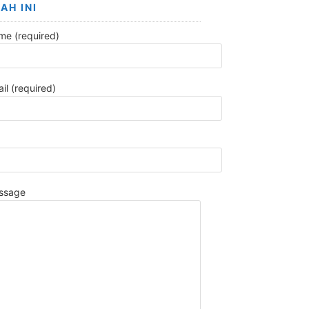
AH INI
me (required)
il (required)
ssage