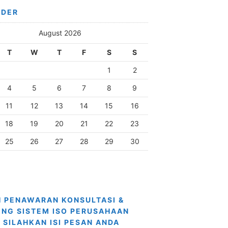
NDER
August 2026
T
W
T
F
S
S
1
2
4
5
6
7
8
9
11
12
13
14
15
16
18
19
20
21
22
23
25
26
27
28
29
30
 PENAWARAN KONSULTASI &
ING SISTEM ISO PERUSAHAAN
 SILAHKAN ISI PESAN ANDA