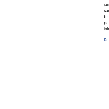
ja
sa
te
pa
la
Re