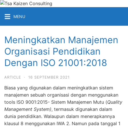
Skip
to
Tsa
MENU
content
Kaizen
Consulting
Konsultan
Meningkatkan Manajemen
&
Training
Organisasi Pendidikan
ISO
Dengan ISO 21001:2018
Medan
ARTICLE
·
16 SEPTEMBER 2021
Biasa yang digunakan dalam meningkatkan sistem
manajemen sebuah organisasi dengan menggunakan
tools ISO 9001:2015- Sistem Manajemen Mutu (
Quality
Management System)
, termasuk digunakan dalam
dunia pendidikan. Walaupun dalam menerapkannya
klausul 8 menggunakan IWA 2. Namun pada tanggal 1