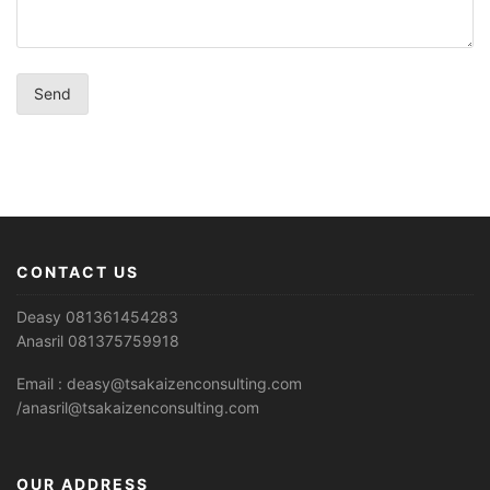
CONTACT US
Deasy 081361454283
Anasril 081375759918
Email : deasy@tsakaizenconsulting.com
/anasril@tsakaizenconsulting.com
OUR ADDRESS