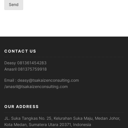
CONTACT US
Deasy 081361454283
Anasril 081375759918
Email : deasy@tsakaizenconsulting.com
/anasril@tsakaizenconsulting.com
OUR ADDRESS
JL. Suka Tangkas No. 25, Kelurahan Suka Maju, Medan Johor,
Kota Medan, Sumatera Utara 20371, Indonesia