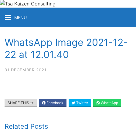
Skip
to
Tsa
MENU
content
Kaizen
Consulting
Konsultan
WhatsApp Image 2021-12-
&
Training
22 at 12.01.40
ISO
Medan
31 DECEMBER 2021
SHARE THIS
Facebook
Twitter
WhatsApp
Related Posts