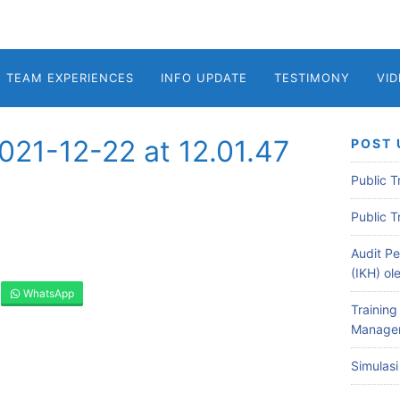
TEAM EXPERIENCES
INFO UPDATE
TESTIMONY
VI
21-12-22 at 12.01.47
POST 
Public 
Public 
Audit Pe
(IKH) o
WhatsApp
Training
Managem
Simulas