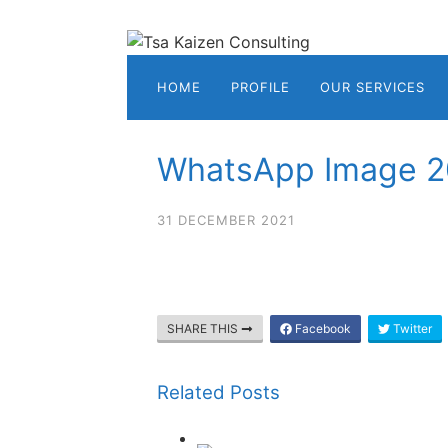
Skip
to
content
Tsa
HOME
PROFILE
OUR SERVICES
Kaizen
Consulting
Konsultan
WhatsApp Image 20
&
Training
ISO
31 DECEMBER 2021
Medan
SHARE THIS
Facebook
Twitter
Related Posts