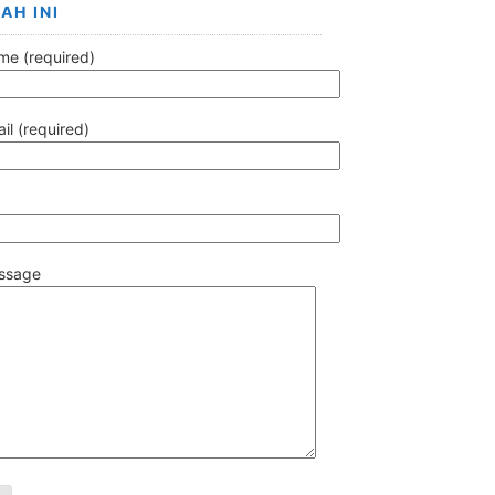
AH INI
me (required)
il (required)
ssage