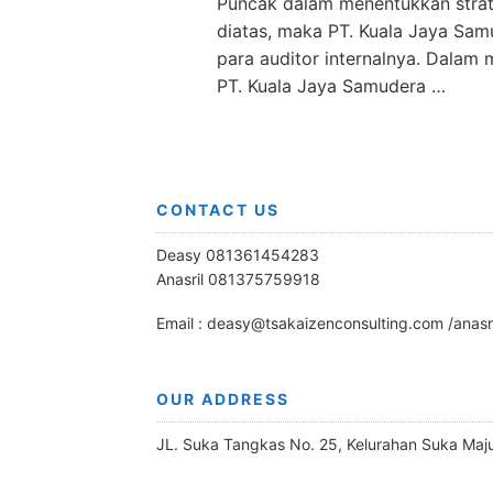
Puncak dalam menentukkan strat
diatas, maka PT. Kuala Jaya Sa
para auditor internalnya. Dalam
PT. Kuala Jaya Samudera …
CONTACT US
Deasy 081361454283
Anasril 081375759918
Email : deasy@tsakaizenconsulting.com /anas
OUR ADDRESS
JL. Suka Tangkas No. 25, Kelurahan Suka Maj