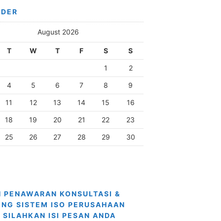
NDER
August 2026
T
W
T
F
S
S
1
2
4
5
6
7
8
9
11
12
13
14
15
16
18
19
20
21
22
23
25
26
27
28
29
30
 PENAWARAN KONSULTASI &
ING SISTEM ISO PERUSAHAAN
 SILAHKAN ISI PESAN ANDA