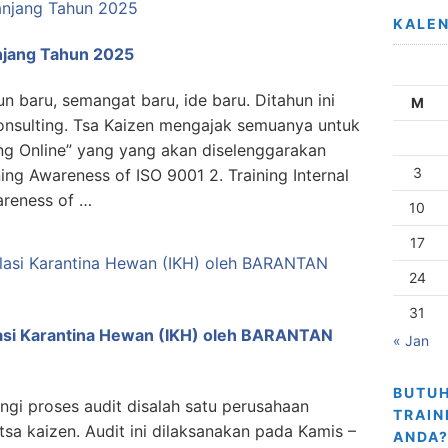
KALE
anjang Tahun 2025
 baru, semangat baru, ide baru. Ditahun ini
M
onsulting. Tsa Kaizen mengajak semuanya untuk
ing Online” yang yang akan diselenggarakan
3
ning Awareness of ISO 9001 2. Training Internal
areness of …
10
17
24
31
alasi Karantina Hewan (IKH) oleh BARANTAN
« Jan
BUTUH
gi proses audit disalah satu perusahaan
TRAIN
tsa kaizen. Audit ini dilaksanakan pada Kamis –
ANDA?