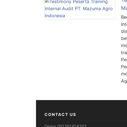
Te
Ma
Be
In
di
be
me
tr
Pe
Pe
me
Ag
CONTACT US
Deasy 081361454283