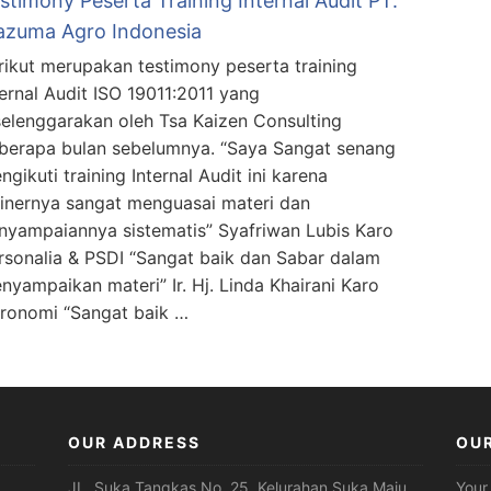
stimony Peserta Training Internal Audit PT.
zuma Agro Indonesia
rikut merupakan testimony peserta training
ternal Audit ISO 19011:2011 yang
selenggarakan oleh Tsa Kaizen Consulting
berapa bulan sebelumnya. “Saya Sangat senang
ngikuti training Internal Audit ini karena
ainernya sangat menguasai materi dan
nyampaiannya sistematis” Syafriwan Lubis Karo
rsonalia & PSDI “Sangat baik dan Sabar dalam
nyampaikan materi” Ir. Hj. Linda Khairani Karo
ronomi “Sangat baik …
OUR ADDRESS
OU
JL. Suka Tangkas No. 25, Kelurahan Suka Maju,
Your