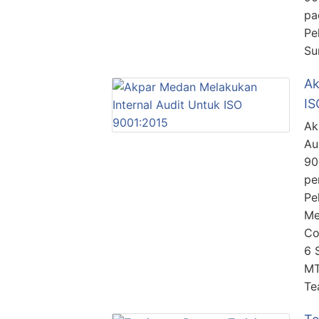
pa
Pe
Su
Ak
IS
Ak
Au
90
pe
Pe
Me
Co
6 
MT
Te