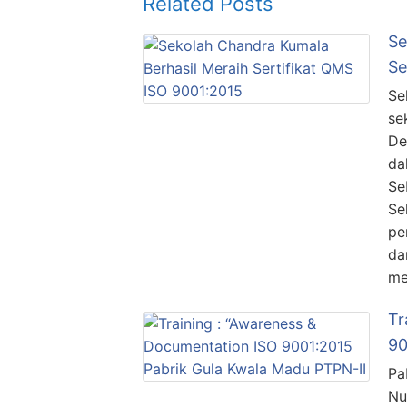
Related Posts
Se
Se
Se
se
De
da
Se
Se
pe
da
me
Tr
90
Pa
Nu