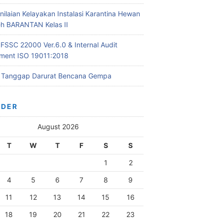
nilaian Kelayakan Instalasi Karantina Hewan
leh BARANTAN Kelas II
 FSSC 22000 Ver.6.0 & Internal Audit
ent ISO 19011:2018
i Tanggap Darurat Bencana Gempa
NDER
August 2026
T
W
T
F
S
S
1
2
4
5
6
7
8
9
11
12
13
14
15
16
18
19
20
21
22
23