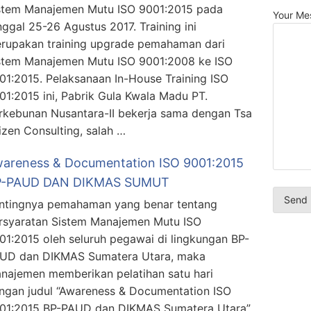
stem Manajemen Mutu ISO 9001:2015 pada
Your Me
nggal 25-26 Agustus 2017. Training ini
rupakan training upgrade pemahaman dari
stem Manajemen Mutu ISO 9001:2008 ke ISO
01:2015. Pelaksanaan In-House Training ISO
01:2015 ini, Pabrik Gula Kwala Madu PT.
rkebunan Nusantara-II bekerja sama dengan Tsa
izen Consulting, salah …
areness & Documentation ISO 9001:2015
P-PAUD DAN DIKMAS SUMUT
ntingnya pemahaman yang benar tentang
rsyaratan Sistem Manajemen Mutu ISO
01:2015 oleh seluruh pegawai di lingkungan BP-
UD dan DIKMAS Sumatera Utara, maka
najemen memberikan pelatihan satu hari
ngan judul “Awareness & Documentation ISO
01:2015 BP-PAUD dan DIKMAS Sumatera Utara”