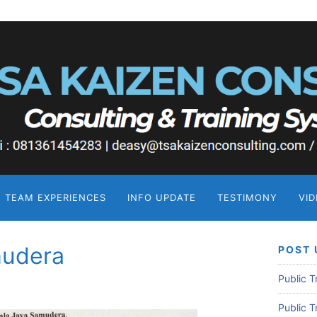
TEAM EXPERIENCES
INFO UPDATE
TESTIMONY
VI
mudera
POST 
Public 
Public 