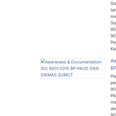
Si
ta
me
Si
90
90
Pe
Ka
Aw
B
Pe
pe
90
PA
ma
de
90