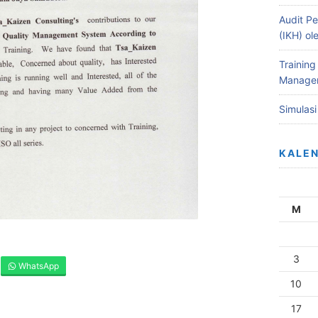
Audit Pe
(IKH) o
Training
Managem
Simulas
KALE
M
3
WhatsApp
10
17