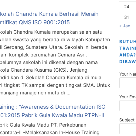
24
kolah Chandra Kumala Berhasil Meraih
31
rtifikat QMS ISO 9001:2015
« Jan
kolah Chandra Kumala merupakan salah satu
kolah swasta yang berada di wilayah Kabupaten
BUTUH
li Serdang, Sumatera Utara. Sekolah ini berada
TRAIN
lam komplek perumahan Cemara Asri.
ANDA?
DIBAW
belumnya sekolah ini dikenal dengan nama
kola Chandara Kusuma (CKS). Jenjang
Your Na
ndidikan di Sekolah Chandra Kumala di mulai
ri tingkat TK sampai dengan tingkat SMA. Untuk
nunjang manajemen mutu di …
Your Ema
aining : “Awareness & Documentation ISO
01:2015 Pabrik Gula Kwala Madu PTPN-II
Subject
brik Gula Kwala Madu PT. Perkebunan
santara-II -Melaksanakan In-House Training