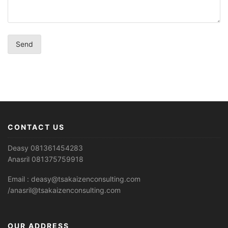
CONTACT US
Deasy 081361454283
Anasril 081375759918
Email : deasy@tsakaizenconsulting.com
/anasril@tsakaizenconsulting.com
OUR ADDRESS