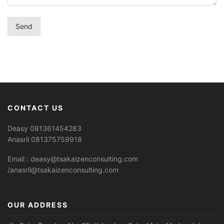
CONTACT US
Deasy 081361454283
Anasril 081375759918
Email : deasy@tsakaizenconsulting.com
/anasril@tsakaizenconsulting.com
OUR ADDRESS