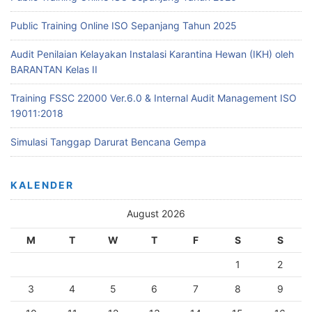
Public Training Online ISO Sepanjang Tahun 2025
Audit Penilaian Kelayakan Instalasi Karantina Hewan (IKH) oleh
BARANTAN Kelas II
Training FSSC 22000 Ver.6.0 & Internal Audit Management ISO
19011:2018
Simulasi Tanggap Darurat Bencana Gempa
KALENDER
August 2026
M
T
W
T
F
S
S
1
2
3
4
5
6
7
8
9